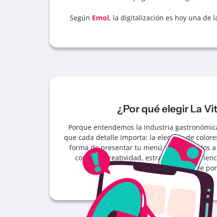
Según
Emol
, la digitalización es hoy una d
¿Por qué elegir La V
Porque entendemos la industria gastronómic
que cada detalle importa: la elección de colores
forma de presentar tu menú y los llamados a 
combina creatividad, estrategia y experienc
realmente trabaje por 