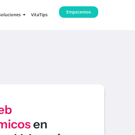
Empecemos
Soluciones
VitaTips
eb
micos
en