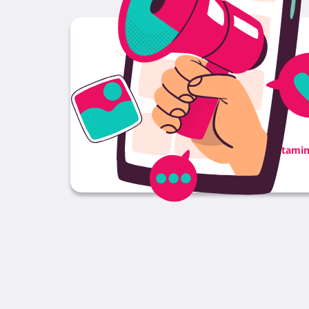
Haz 
No dejes que un diseño web genérico limite e
En
La Vitami