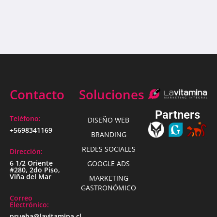
Contacto
Soluciones
Partners
Teléfono:
DISEÑO WEB
+5698341169
BRANDING
REDES SOCIALES
Dirección:
6 1/2 Oriente
GOOGLE ADS
#280, 2do Piso,
Viña del Mar
MARKETING
GASTRONÓMICO
Correo
Electrónico:
prueba@lavitamina.cl